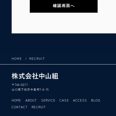
い、ご利用いただいたサービスやご購入いただいた
商品、ご覧になったページや広告の履歴、ユーザー
が検索された検索キーワード、ご利用日時、ご利用
の方法、ご利用環境、郵便番号や性別、職業、年
齢、ユーザーのIPアドレス、クッキー情報、位置情
報、端末の個体識別情報などを指します。
第2条
（プライバシー情報の収集方法）
当社は、ユーザーが利用登録をする際に氏名、生年
HOME
RECRUIT
月日、住所、電話番号、メールアドレス、銀行口座
番号、クレジットカード番号、運転免許証番号など
の個人情報をお尋ねすることがあります。また、ユ
ーザーと提携先などとの間でなされたユーザーの個
人情報を含む取引記録や、決済に関する情報を当社
の提携先（情報提供元、広告主、広告配信先などを
含みます。以下、｢提携先｣といいます）などから収
〒744-0077
集することがあります。
山口県下松市中島町1-6-15
当社は、ユーザーについて、利用したサービスやソ
フトウェア、購入した商品、閲覧したページや広告
HOME
ABOUT
SERVICE
CASE
ACCESS
BLOG
の履歴、検索した検索キーワード、利用日時、利用
CONTACT
RECRUIT
方法、利用環境（携帯端末を通じてご利用の場合の
当該端末の通信状態、利用に際しての各種設定情報