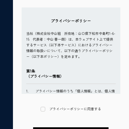
プライバシーポリシー
当社（株式会社中山組 所在地：山口県下松市中島町1-6-
15 代表者：中山 善一朗）は、本ウェブサイト上で提供
するサービス（以下本サービス）におけるプライバシー
情報の取扱いについて、以下の通りプライバシーポリシ
ー（以下本ポリシー）を定めます。
第1条
（プライバシー情報）
プライバシー情報のうち「個人情報」とは、個人情
報保護法にいう「個人情報」を指すものとし、生存
する個人に関する情報であって、当該情報に含まれ
る氏名、生年月日、住所、電話番号、連絡先その他
プライバシーポリシーに同意する
の記述等により特定の個人を識別できる情報を指し
ます。
プライバシー情報のうち「履歴情報及び特性情報」
とは、上記に定める「個人情報」以外のものをい